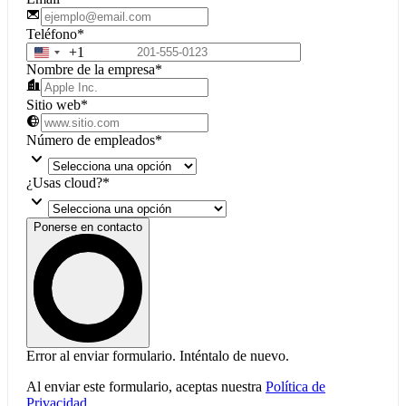
Teléfono
*
+1
United
Nombre de la empresa
*
States
+1
Sitio web
*
Número de empleados
*
keyboard_arrow_down
¿Usas cloud?
*
keyboard_arrow_down
Ponerse en contacto
Error al enviar formulario. Inténtalo de nuevo.
Al enviar este formulario, aceptas nuestra
Política de
Privacidad