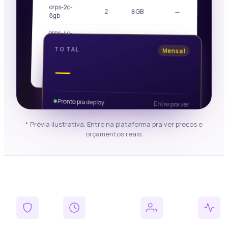
orps-2c-
2
8 GB
—
8gb
orps-4c-
4
16 GB
—
16gb
TOTAL
Mensal
orps-8c-
—
8
32 GB
—
32gb
Pronto pra deploy
Entre pra ver
* Prévia ilustrativa. Entre na plataforma pra ver preços e
orçamentos reais.