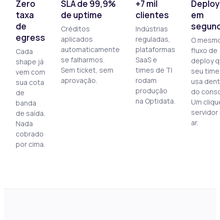
Zero
SLA de 99,9%
+7 mil
Deploy
taxa
de uptime
clientes
em
de
segun
Créditos
Indústrias
egress
aplicados
reguladas,
O mesm
automaticamente
plataformas
fluxo de
Cada
se falharmos.
SaaS e
deploy 
shape já
Sem ticket, sem
times de TI
seu time
vem com
aprovação.
rodam
usa dent
sua cota
produção
do conso
de
na Optidata.
Um cliqu
banda
servidor
de saída.
ar.
Nada
cobrado
por cima.