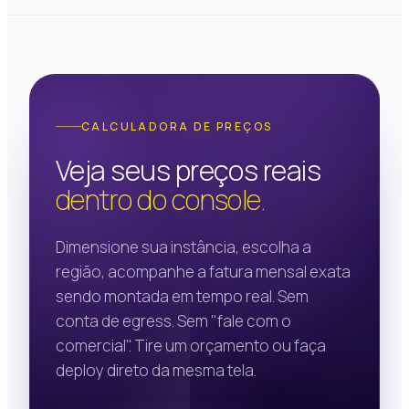
CALCULADORA DE PREÇOS
Veja seus preços reais
dentro do console.
Dimensione sua instância, escolha a
região, acompanhe a fatura mensal exata
sendo montada em tempo real. Sem
conta de egress. Sem "fale com o
comercial". Tire um orçamento ou faça
deploy direto da mesma tela.